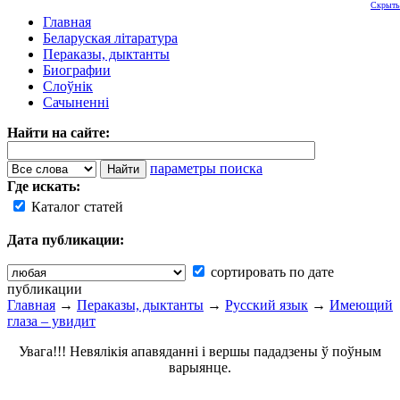
Скрыть
Главная
Беларуская літаратура
Пераказы, дыктанты
Биографии
Слоўнік
Сачыненні
Найти на сайте:
параметры поиска
Где искать:
Каталог статей
Дата публикации:
сортировать по дате
публикации
Главная
→
Пераказы, дыктанты
→
Русский язык
→
Имеющий
глаза – увидит
Увага!!! Невялікія апавяданні і вершы пададзены ў поўным
варыянце.