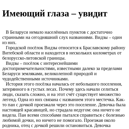
Имеющий глаза – увидит
В Беларуси немало населённых пунктов с достаточно
странными на сегодняшний слух названиями. Видзы – один
из них.
Городской посёлок Видзы относится к Браславскому району
Витебской области и находится в нескольких километрах от
белорусско-литовской границы.
Видзы – посёлок с интереснейшими
достопримечательностями, известными далеко за пределами
Беларуси земляками, великолепной природой и
чудодейственными источниками.
История этого посёлка началась от небольшого поселения,
затерянного в густых лесах. Почему здесь начали селиться
люди, сказать сложно, и на этот счёт существует множество
легенд. Одна из них связана с названием этого местечка. Как-
то пан с дочкой проезжали через это поселение. Девочка была
настоящей красавицей, но страдала недугом: она ничего не
видела. Пан всеми способами пытался справиться с болезнью
любимой дочки, но ничего не помогало. Проезжая около
родника, отец с дочкой решили остановиться. Девочка