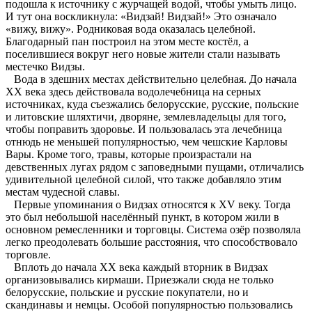
подошла к источнику с журчащей водой, чтобы умыть лицо.
И тут она воскликнула: «Видзай! Видзай!» Это означало
«вижу, вижу». Родниковая вода оказалась целебной.
Благодарный пан построил на этом месте костёл, а
поселившиеся вокруг него новые жители стали называть
местечко Видзы.
Вода в здешних местах действительно целебная. До начала
XX века здесь действовала водолечебница на серных
источниках, куда съезжались белорусские, русские, польские
и литовские шляхтичи, дворяне, землевладельцы для того,
чтобы поправить здоровье. И пользовалась эта лечебница
отнюдь не меньшей популярностью, чем чешские Карловы
Вары. Кроме того, травы, которые произрастали на
девственных лугах рядом с заповедными пущами, отличались
удивительной целебной силой, что также добавляло этим
местам чудесной славы.
Первые упоминания о Видзах относятся к XV веку. Тогда
это был небольшой населённый пункт, в котором жили в
основном ремесленники и торговцы. Система озёр позволяла
легко преодолевать большие расстояния, что способствовало
торговле.
Вплоть до начала XX века каждый вторник в Видзах
организовывались кирмаши. Приезжали сюда не только
белорусские, польские и русские покупатели, но и
скандинавы и немцы. Особой популярностью пользовались