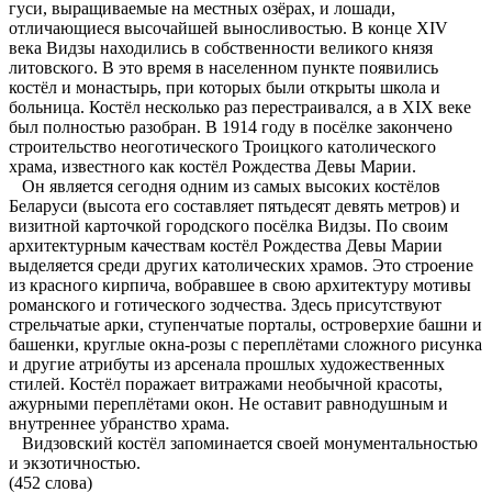
гуси, выращиваемые на местных озёрах, и лошади,
отличающиеся высочайшей выносливостью. В конце XIV
века Видзы находились в собственности великого князя
литовского. В это время в населенном пункте появились
костёл и монастырь, при которых были открыты школа и
больница. Костёл несколько раз перестраивался, а в XIX веке
был полностью разобран. В 1914 году в посёлке закончено
строительство неоготического Троицкого католического
храма, известного как костёл Рождества Девы Марии.
Он является сегодня одним из самых высоких костёлов
Беларуси (высота его составляет пятьдесят девять метров) и
визитной карточкой городского посёлка Видзы. По своим
архитектурным качествам костёл Рождества Девы Марии
выделяется среди других католических храмов. Это строение
из красного кирпича, вобравшее в свою архитектуру мотивы
романского и готического зодчества. Здесь присутствуют
стрельчатые арки, ступенчатые порталы, островерхие башни и
башенки, круглые окна-розы с переплётами сложного рисунка
и другие атрибуты из арсенала прошлых художественных
стилей. Костёл поражает витражами необычной красоты,
ажурными переплётами окон. Не оставит равнодушным и
внутреннее убранство храма.
Видзовский костёл запоминается своей монументальностью
и экзотичностью.
(452 слова)