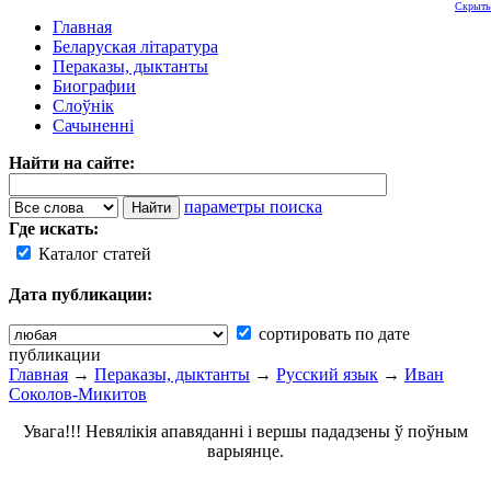
Скрыть
Главная
Беларуская літаратура
Пераказы, дыктанты
Биографии
Слоўнік
Сачыненні
Найти на сайте:
параметры поиска
Где искать:
Каталог статей
Дата публикации:
сортировать по дате
публикации
Главная
→
Пераказы, дыктанты
→
Русский язык
→
Иван
Соколов-Микитов
Увага!!! Невялікія апавяданні і вершы пададзены ў поўным
варыянце.