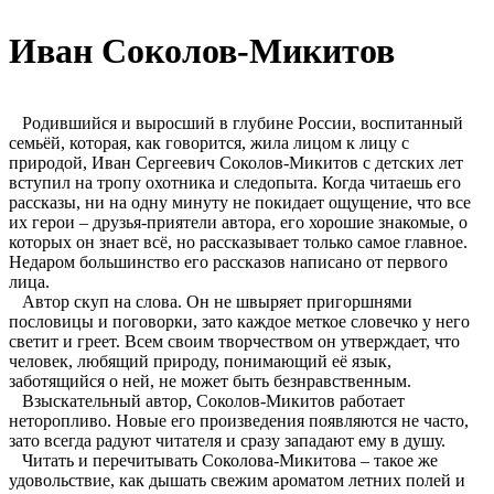
Иван Соколов-Микитов
Родившийся и выросший в глубине России, воспитанный
семьёй, которая, как говорится, жила лицом к лицу с
природой, Иван Сергеевич Соколов-Микитов с детских лет
вступил на тропу охотника и следопыта. Когда читаешь его
рассказы, ни на одну минуту не покидает ощущение, что все
их герои – друзья-приятели автора, его хорошие знакомые, о
которых он знает всё, но рассказывает только самое главное.
Недаром большинство его рассказов написано от первого
лица.
Автор скуп на слова. Он не швыряет пригоршнями
пословицы и поговорки, зато каждое меткое словечко у него
светит и греет. Всем своим творчеством он утверждает, что
человек, любящий природу, понимающий её язык,
заботящийся о ней, не может быть безнравственным.
Взыскательный автор, Соколов-Микитов работает
неторопливо. Новые его произведения появляются не часто,
зато всегда радуют читателя и сразу западают ему в душу.
Читать и перечитывать Соколова-Микитова – такое же
удовольствие, как дышать свежим ароматом летних полей и