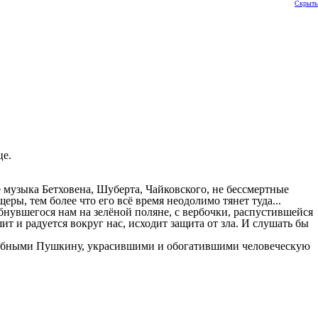
Скрыть
це.
 музыка Бетховена, Шуберта, Чайковского, не бессмертные
ры, тем более что его всё время неодолимо тянет туда...
бнувшегося нам на зелёной поляне, с вербочки, распустившейся
шит и радуется вокруг нас, исходит защита от зла. И слушать бы
одобными Пушкину, украсившими и обогатившими человеческую