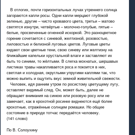
В отлогих, почти горизонтальных лучах утреннего солнца
загораются капли росы. Одни капли мерцают глубокой
зеленью, другие – чисто кровавого цвета, третьи – матово
светятся изнутри, четвёртые – молочно-голубые, пятые –
белые, просвеченные огненной искоркой. Это разноцветное
горение сочетается с синевой, желтизной, розовостью,
лиловостью и белизной луговых цветов. Луговые цветы
кидают свои цветные тени, свою синеву или желтизну на
ближайшие капельки хрустальной влаги и заставляют их
быть то синими, то жёлтыми. В слегка мохнатых, шершавых
листиках травы накапливается роса и покоится в них,
светлая и холодная, округлыми упругими каплями так, что
можно выпить и ощутить вкус земной живительной свежести.
Человек, идя ранним утром по росистому цветущему лугу,
оставляет видимый след. Он, может быть, далее не
обращает внимания на синюю или розовую росу или не
замечает, как в крохотной росинке виднеются ещё более
крохотные, отражённые солнцем ромашки. Но общее
состояние в природе тотчас передаётся человеку.
(141 слово)
По В. Солоухину