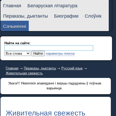
Главная
Беларуская літаратура
Пераказы, дыктанты
Биографии
Слоўнік
Сачыненні
Найти на сайте:
параметры поиска
Главная
→
Пераказы, дыктанты
→
Русский язык
→
Живительная свежесть
Увага!!! Невялікія апавяданні і вершы пададзены ў поўным
варыянце.
Живительная свежесть