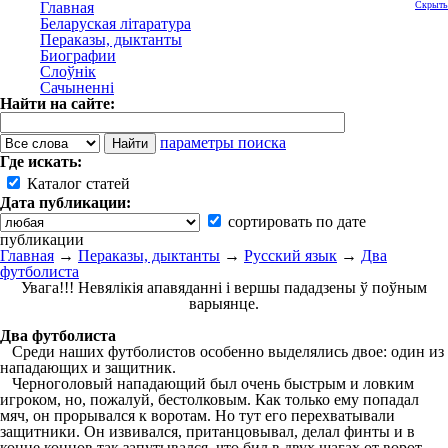
Главная
Скрыть
Беларуская літаратура
Пераказы, дыктанты
Биографии
Слоўнік
Сачыненні
Найти на сайте:
параметры поиска
Где искать:
Каталог статей
Дата публикации:
сортировать по дате
публикации
Главная
→
Пераказы, дыктанты
→
Русский язык
→
Два
футболиста
Увага!!! Невялікія апавяданні і вершы пададзены ў поўным
варыянце.
Два футболиста
Среди наших футболистов особенно выделялись двое: один из
нападающих и защитник.
Черноголовый нападающий был очень быстрым и ловким
игроком, но, пожалуй, бестолковым. Как только ему попадал
мяч, он прорывался к воротам. Но тут его перехватывали
защитники. Он извивался, пританцовывал, делал финты и в
конце концов так запутывался, что бил в двух шагах от ворот