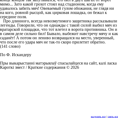
мимо... Зато какой грохот стоял над стадионом, когда ему
удавалось забить мяч! Овеваемый гулом обожания, не глядя ни
на кого, ровной рысцой, как цирковая лошадка, он бежал к
середине поля.
Про длинного, всегда невозмутимого защитника рассказывали
легенды. Говорили, что он однажды с такой силой выбил мяч из
вратарской площадки, что тот влетел в ворота противника. Он и
в самом деле сильно бил! Бывало, выбежит навстречу мячу и как
саданёт! А потом он лениво возвращался на место, уверенный,
что после его удара мяч не так-то скоро прилетит обратно.
(141 слово)
По Ф. Искандеру
Пры выкарыстанні матэрыялаў спасылайцеся на сайт, калі ласка
Кароткі змест / Краткие содержания © 2026
выделить все
|
снять все