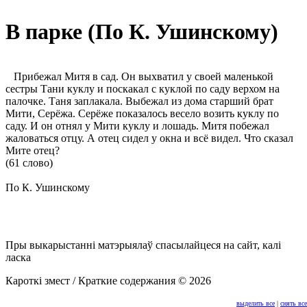
В парке (По К. Ушинскому)
Прибежал Митя в сад. Он выхватил у своей маленькой
сестры Тани куклу и поскакал с куклой по саду верхом на
палочке. Таня заплакала. Выбежал из дома старший брат
Мити, Серёжа. Серёже показалось весело возить куклу по
саду. И он отнял у Мити куклу и лошадь. Митя побежал
жаловаться отцу. А отец сидел у окна и всё видел. Что сказал
Мите отец?
(61 слово)
По К. Ушинскому
Пры выкарыстанні матэрыялаў спасылайцеся на сайт, калі
ласка
Кароткі змест / Краткие содержания © 2026
выделить все
|
снять все