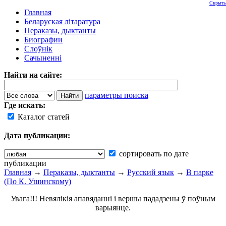
Скрыть
Главная
Беларуская літаратура
Пераказы, дыктанты
Биографии
Слоўнік
Сачыненні
Найти на сайте:
параметры поиска
Где искать:
Каталог статей
Дата публикации:
сортировать по дате
публикации
Главная
→
Пераказы, дыктанты
→
Русский язык
→
В парке
(По К. Ушинскому)
Увага!!! Невялікія апавяданні і вершы пададзены ў поўным
варыянце.