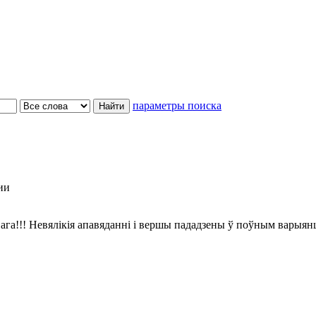
параметры поиска
ии
ага!!! Невялікія апавяданні і вершы пададзены ў поўным варыян