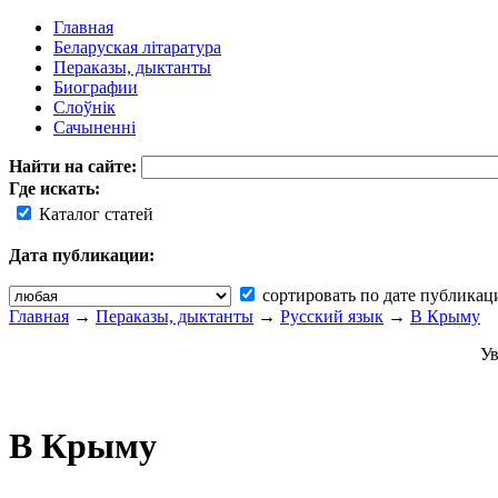
Главная
Беларуская літаратура
Пераказы, дыктанты
Биографии
Слоўнік
Сачыненні
Найти на сайте:
Где искать:
Каталог статей
Дата публикации:
сортировать по дате публикац
Главная
→
Пераказы, дыктанты
→
Русский язык
→
В Крыму
Ув
В Крыму