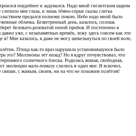
строился поудобнее и задумался. Надо мной гигантским шаром
слепило мне глаза, и лишь тёмно-серые скалы слегка
вольствием предался полному покою. Небо надо мной было
ужевные облачка. Безветренный день, казалось, сплошь
берег беловато-розоватой пеной прибоя. И постепенно я
я давно уже, с незапамятных времён, лежу здесь совсем как эти
 я? Мне казалось, я даже не могу шевельнуться по своей воле,
олётик. Птица как-то враз нарушила установившуюся было
рь это? Миллионы лет назад? Но я вдруг почувствовал, что
естерпимого солнечного блеска. Родилась живая, свободная,
ы лет эволюции мало-помалу слились в один миг. Я вскочил,
не связан, с живым, своим, ни на что не похожим полётом!