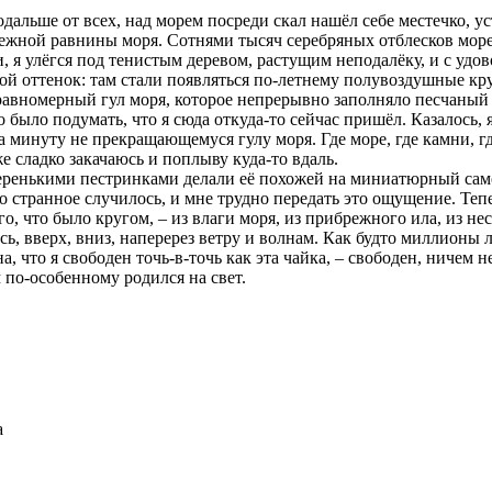
дальше от всех, над морем посреди скал нашёл себе местечко, у
ежной равнины моря. Сотнями тысяч серебряных отблесков море 
 я улёгся под тенистым деревом, растущим неподалёку, и с удо
бой оттенок: там стали появляться по-летнему полувоздушные кр
равномерный гул моря, которое непрерывно заполняло песчаный 
о было подумать, что я сюда откуда-то сейчас пришёл. Казалось, 
минуту не прекращающемуся гулу моря. Где море, где камни, где
же сладко закачаюсь и поплыву куда-то вдаль.
серенькими пестринками делали её похожей на миниатюрный сам
странное случилось, и мне трудно передать это ощущение. Тепе
ого, что было кругом, – из влаги моря, из прибрежного ила, из н
вкось, вверх, вниз, наперерез ветру и волнам. Как будто миллион
а, что я свободен точь-в-точь как эта чайка, – свободен, ничем 
м по-особенному родился на свет.
а