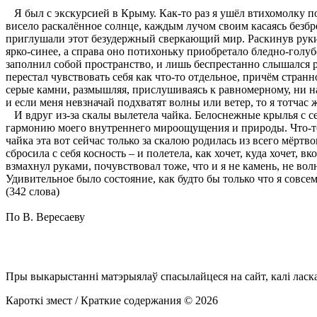
Я был с экскурсией в Крыму. Как-то раз я ушёл втихомолку по
висело раскалённое солнце, каждым лучом своим касаясь безбр
приглушали этот безудержный сверкающий мир. Раскинув руки,
ярко-синее, а справа оно потихоньку приобретало бледно-голу
заполнил собой пространство, и лишь беспрестанно слышался 
перестал чувствовать себя как что-то отдельное, причём странн
серые камни, размышляя, прислушиваясь к равномерному, ни на 
и если меня невзначай подхватят волны или ветер, то я тотчас 
И вдруг из-за скалы вылетела чайка. Белоснежные крылья с 
гармонию моего внутреннего мироощущения и природы. Что-то 
чайка эта вот сейчас только за скалою родилась из всего мёртв
сбросила с себя косность – и полетела, как хочет, куда хочет, 
взмахнул руками, почувствовал тоже, что и я не камень, не волн
Удивительное было состояние, как будто бы только что я совсе
(342 слова)
По В. Вересаеву
Пры выкарыстанні матэрыялаў спасылайцеся на сайт, калі ласк
Кароткі змест / Краткие содержания © 2026