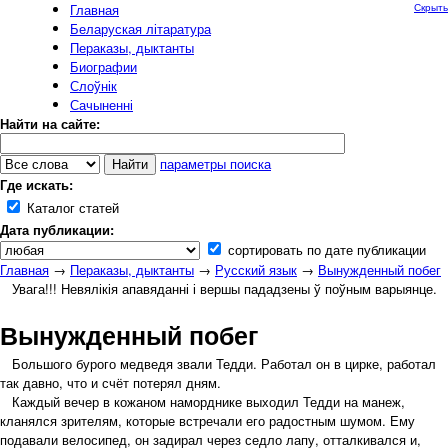
Главная
Скрыть
Беларуская літаратура
Пераказы, дыктанты
Биографии
Слоўнік
Сачыненні
Найти на сайте:
параметры поиска
Где искать:
Каталог статей
Дата публикации:
сортировать по дате публикации
Главная
→
Пераказы, дыктанты
→
Русский язык
→
Вынужденный побег
Увага!!! Невялікія апавяданні і вершы пададзены ў поўным варыянце.
Вынужденный побег
Большого бурого медведя звали Тедди. Работал он в цирке, работал
так давно, что и счёт потерял дням.
Каждый вечер в кожаном наморднике выходил Тедди на манеж,
кланялся зрителям, которые встречали его радостным шумом. Ему
подавали велосипед, он задирал через седло лапу, отталкивался и,