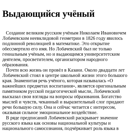
Выдающийся учёный
Создание великим русским учёным Николаем Ивановичем
Лобачевским неевклидовой геометрии в 1826 году явилось
подлинной революцией в математике. Это открытие
обессмертило его имя. Но Лобачевский был не только
гениальным учёным, но и выдающимся университетским
деятелем, просветителем, организатором народного
образования.
Почти всю жизнь он провёл в Казани. Около двадцати лет
Лобачевский стоял в центре школьной жизни этого большого
края. Знаменитая речь учёного, которая называлась «О
важнейших предметах воспитания», является оригинальным
памятником русской педагогической мысли, Лобачевский
высказал свои взгляды на вопросы образования. Богатство
мыслей и чувств, чеканный и выразительный слог придают
речи большую силу. Она и сейчас читается с интересом,
оказывая сильное эмоциональное воздействие.
В ряде предписаний Лобачевский раскрывает значение
русского языка как основы национальной культуры и
национального самосознания, подчёркивает роль языка в