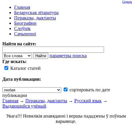
Скрыть
Главная
Беларуская літаратура
Пераказы, дыктанты
Биографии
Слоўнік
Сачыненні
Найти на сайте:
параметры поиска
Где искать:
Каталог статей
Дата публикации:
сортировать по дате
публикации
Главная
→
Пераказы, дыктанты
→
Русский язык
→
Выдающийся учёный
Увага!!! Невялікія апавяданні і вершы пададзены ў поўным
варыянце.