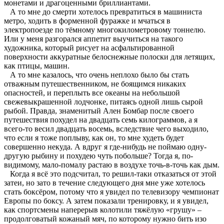
монетами и драгоценными бриллиантами.
А то мне до смерти хотелось превратиться в машиниста
метро, ходить в форменной фуражке и мчаться в
электропоезде по тёмному многокилометровому тоннелю.
Или у меня разгорался аппетит выучиться на такого
художника, который рисует на асфальтированной
поверхности аккуратные белоснежные полоски для летящих,
как птицы, машин.
А то мне казалось, что очень неплохо было бы стать
отважным путешественником, не боящимся никаких
опасностей, и переплыть все океаны на небольшой
свежевыкрашенной лодчонке, питаясь одной лишь сырой
рыбой. Правда, знаменитый Ален Бомбар после своего
путешествия похудел на двадцать семь килограммов, а я
всего-то весил двадцать восемь, вследствие чего выходило,
что если я тоже поплыву, как он, то мне худеть будет
совершенно некуда. А вдруг я где-нибудь не поймаю одну-
другую рыбину и похудею чуть побольше? Тогда я, по-
видимому, мало-помалу растаю в воздухе точь-в-точь как дым.
Когда я всё это подсчитал, то решил-таки отказаться от этой
затеи, но зато в течение следующего дня мне уже хотелось
стать боксёром, потому что я увидел по телевизору чемпионат
Европы по боксу. А затем показали тренировку, и я увидел,
как спортсмены наперерыв колотили тяжёлую «грушу» –
продолговатый кожаный мяч, по которому нужно бить изо