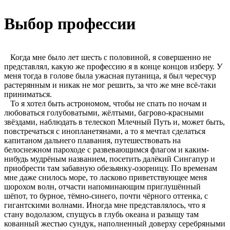
Выбор профессии
Когда мне было лет шесть с половиной, я совершенно не
представлял, какую же профессию я в конце концов изберу. У
меня тогда в голове была ужасная путаница, я был чересчур
растерянным и никак не мог решить, за что же мне всё-таки
приниматься.
То я хотел быть астрономом, чтобы не спать по ночам и
любоваться голубоватыми, жёлтыми, багрово-красными
звёздами, наблюдать в телескоп Млечный Путь и, может быть,
повстречаться с инопланетянами, а то я мечтал сделаться
капитаном дальнего плавания, путешествовать на
белоснежном пароходе с развевающимся флагом и каким-
нибудь мудрёным названием, посетить далёкий Сингапур и
приобрести там забавную обезьянку-озорницу. По временам
мне даже снилось море, то ласково приветствующее меня
шорохом волн, отчасти напоминающим приглушённый
шёпот, то бурное, тёмно-синего, почти чёрного оттенка, с
гигантскими волнами. Иногда мне представлялось, что я
стану водолазом, спущусь в глубь океана и разыщу там
кованный жестью сундук, наполненный доверху серебряными