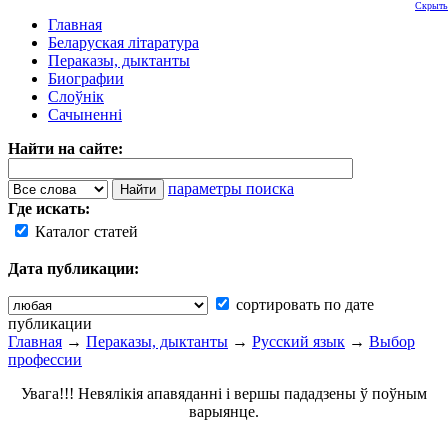
Скрыть
Главная
Беларуская літаратура
Пераказы, дыктанты
Биографии
Слоўнік
Сачыненні
Найти на сайте:
параметры поиска
Где искать:
Каталог статей
Дата публикации:
сортировать по дате
публикации
Главная
→
Пераказы, дыктанты
→
Русский язык
→
Выбор
профессии
Увага!!! Невялікія апавяданні і вершы пададзены ў поўным
варыянце.