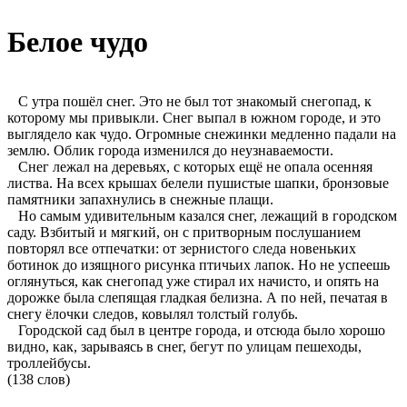
Белое чудо
С утра пошёл снег. Это не был тот знакомый снегопад, к
которому мы привыкли. Снег выпал в южном городе, и это
выглядело как чудо. Огромные снежинки медленно падали на
землю. Облик города изменился до неузнаваемости.
Снег лежал на деревьях, с которых ещё не опала осенняя
листва. На всех крышах белели пушистые шапки, бронзовые
памятники запахнулись в снежные плащи.
Но самым удивительным казался снег, лежащий в городском
саду. Взбитый и мягкий, он с притворным послушанием
повторял все отпечатки: от зернистого следа новеньких
ботинок до изящного рисунка птичьих лапок. Но не успеешь
оглянуться, как снегопад уже стирал их начисто, и опять на
дорожке была слепящая гладкая белизна. А по ней, печатая в
снегу ёлочки следов, ковылял толстый голубь.
Городской сад был в центре города, и отсюда было хорошо
видно, как, зарываясь в снег, бегут по улицам пешеходы,
троллейбусы.
(138 слов)