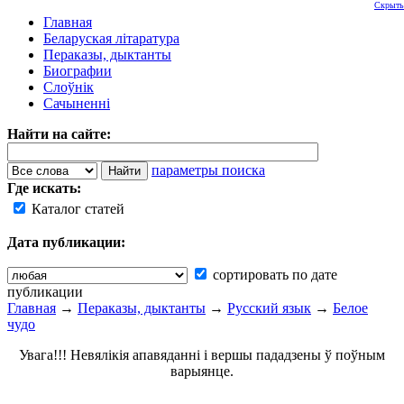
Скрыть
Главная
Беларуская літаратура
Пераказы, дыктанты
Биографии
Слоўнік
Сачыненні
Найти на сайте:
параметры поиска
Где искать:
Каталог статей
Дата публикации:
сортировать по дате
публикации
Главная
→
Пераказы, дыктанты
→
Русский язык
→
Белое
чудо
Увага!!! Невялікія апавяданні і вершы пададзены ў поўным
варыянце.