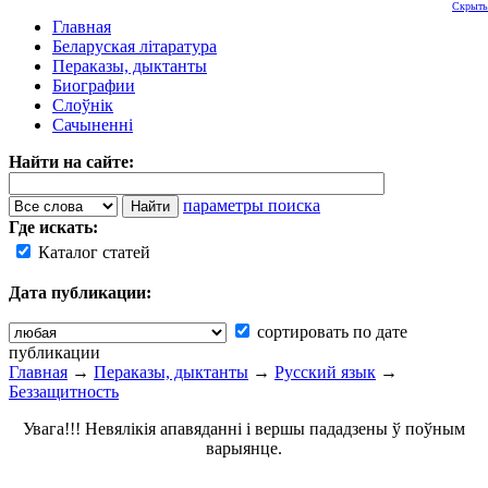
Скрыть
Главная
Беларуская літаратура
Пераказы, дыктанты
Биографии
Слоўнік
Сачыненні
Найти на сайте:
параметры поиска
Где искать:
Каталог статей
Дата публикации:
сортировать по дате
публикации
Главная
→
Пераказы, дыктанты
→
Русский язык
→
Беззащитность
Увага!!! Невялікія апавяданні і вершы пададзены ў поўным
варыянце.