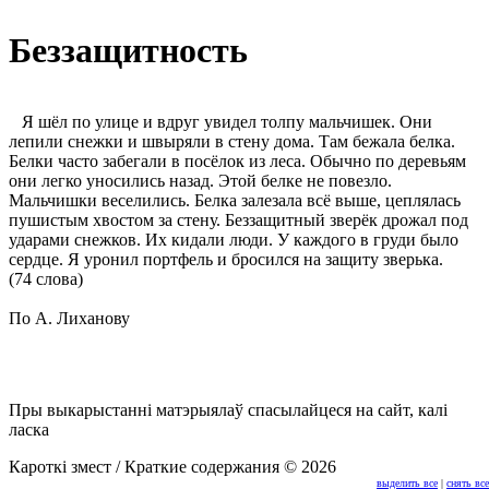
Беззащитность
Я шёл по улице и вдруг увидел толпу мальчишек. Они
лепили снежки и швыряли в стену дома. Там бежала белка.
Белки часто забегали в посёлок из леса. Обычно по деревьям
они легко уносились назад. Этой белке не повезло.
Мальчишки веселились. Белка залезала всё выше, цеплялась
пушистым хвостом за стену. Беззащитный зверёк дрожал под
ударами снежков. Их кидали люди. У каждого в груди было
сердце. Я уронил портфель и бросился на защиту зверька.
(74 слова)
По А. Лиханову
Пры выкарыстанні матэрыялаў спасылайцеся на сайт, калі
ласка
Кароткі змест / Краткие содержания © 2026
выделить все
|
снять все