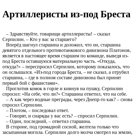
Артиллеристы из-под Бреста
– Здравствуйте, товарищи артиллеристы! – сказал
Серпилин. – Кто у вас за старшего?
Вперёд шагнул старшина и доложил, что он, старшина
девятого отдельного противотанкового дивизиона Платонов,
является в настоящее время старшим по команде, выведя из-
под Бреста оставшуюся материальную часть. «Откуда,
откуда?» – переспросил Серпилин, которому показалось, что
он ослышался. «Из-под города Бреста, – не сказал, а отрубил
старшина, – где в полном составе дивизиона был принят
первый бой с фашистами».
Проглотив комок в горле и кивнув на пушку, Серпилин
спросил: «На себе, что ли?» Старшина ответил, что на себе.
– А как через водные преграды, через Днепр-то как? – снова
спросил Серпилин.
– Плотом, – последовал ответ.
– Говорят, и снаряды у вас есть? – спросил Серпилин.
– Один, последний, – ответил старшина.
В стороне, под громадной сосной, желтела только что
засыпанная могила. Серпилин долго молча смотрел на землю,