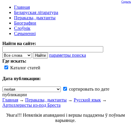
Скрыть
Главная
Беларуская літаратура
Пераказы, дыктанты
Биографии
Слоўнік
Сачыненні
Найти на сайте:
параметры поиска
Где искать:
Каталог статей
Дата публикации:
сортировать по дате
публикации
Главная
→
Пераказы, дыктанты
→
Русский язык
→
Артиллеристы из-под Бреста
Увага!!! Невялікія апавяданні і вершы пададзены ў поўным
варыянце.