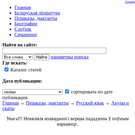
Скрыть
Главная
Беларуская літаратура
Пераказы, дыктанты
Биографии
Слоўнік
Сачыненні
Найти на сайте:
параметры поиска
Где искать:
Каталог статей
Дата публикации:
сортировать по дате
публикации
Главная
→
Пераказы, дыктанты
→
Русский язык
→
Акулы и
скаты
Увага!!! Невялікія апавяданні і вершы пададзены ў поўным
варыянце.