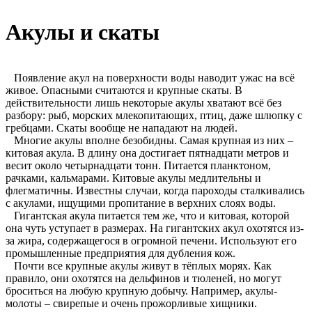
Акулы и скаты
Появление акул на поверхности воды наводит ужас на всё
живое. Опасными считаются и крупные скаты. В
действительности лишь некоторые акулы хватают всё без
разбору: рыб, морских млекопитающих, птиц, даже шлюпку с
гребцами. Скаты вообще не нападают на людей.
Многие акулы вполне безобидны. Самая крупная из них –
китовая акула. В длину она достигает пятнадцати метров и
весит около четырнадцати тонн. Питается планктоном,
рачками, кальмарами. Китовые акулы медлительны и
флегматичны. Известны случаи, когда пароходы сталкивались
с акулами, ищущими пропитание в верхних слоях воды.
Гигантская акула питается тем же, что и китовая, которой
она чуть уступает в размерах. На гигантских акул охотятся из-
за жира, содержащегося в огромной печени. Используют его
промышленные предприятия для дубления кож.
Почти все крупные акулы живут в тёплых морях. Как
правило, они охотятся на дельфинов и тюленей, но могут
броситься на любую крупную добычу. Например, акулы-
молоты – свирепые и очень прожорливые хищники.