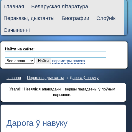
Главная
Беларуская літаратура
Пераказы, дыктанты
Биографии
Слоўнік
Сачыненні
Найти на сайте:
параметры поиска
Главная
→
Пераказы, дыктанты
→
Дарога ў навуку
Увага!!! Невялікія апавяданні і вершы пададзены ў поўным
варыянце.
Дарога ў навуку