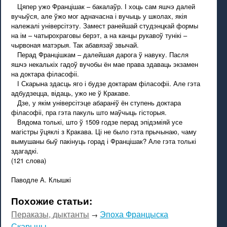
Цяпер ужо Францішак – бакалаўр. І хоць сам яшчэ далей
вучыўся, але ўжо мог адначасна і вучыць у школах, якія
належалі універсітэту. Замест ранейшай студэнцкай формы
на ім – чатырохраговы берэт, а на канцы рукавоў тунікі –
чырвоная матэрыя. Так абавязаў звычай.
Перад Францішкам – далейшая дарога ў навуку. Пасля
яшчэ некалькіх гадоў вучобы ён мае права здаваць экзамен
на доктара філасофіі.
І Скарына здасць яго і будзе доктарам філасофіі. Але гэта
адбудзецца, відаць, ужо не ў Кракаве.
Дзе, у якім універсітэце абараніў ён ступень доктара
філасофіі, пра гэта пакуль што маўчыць гісторыя.
Вядома толькі, што ў 1509 годзе перад эпідэміяй усе
магістры ўцяклі з Кракава. Ці не было гэта прычынаю, чаму
вымушаны быў пакінуць горад і Францішак? Але гэта толькі
здагадкі.
(121 слова)
Паводле А. Клышкі
Похожие статьи:
Пераказы, дыктанты
Эпоха Францыска
→
Скарыны