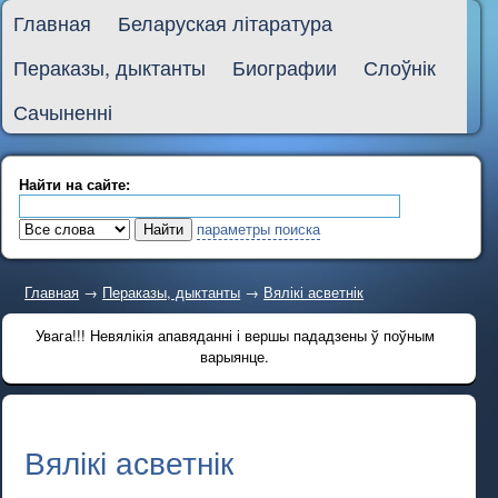
Главная
Беларуская літаратура
Пераказы, дыктанты
Биографии
Слоўнік
Сачыненні
Найти на сайте:
параметры поиска
Главная
→
Пераказы, дыктанты
→
Вялікі асветнік
Увага!!! Невялікія апавяданні і вершы пададзены ў поўным
варыянце.
Вялікі асветнік