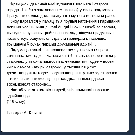
Францыск ідзе знаёмымі вулачкамі вялікага і старога
горада. Так ён з замілаваннем называў у сваіх прадмовах
Прагу, што колісь дала прытулак яму і яго вялікай справе.
Зноў вярталіся ў памяці тыя поўныя натхнення і парывання
лепшыя часіны жыцця, калі ён дні і ночы сядзеў за сталом,
рыхтуючы рукапісы, робячы пераклад, пішучы прадмовы і
пасляслоўі, радуючыся ўдалым гравюрам і, нарэшце,
трымаючы ў руках першыя друкаваныя адбіткі...
Падумаць толькі – як працавалася: у тысяча пяцьсот
сямнаццатым годзе – чатыры кнігі ў шэсць-сот сорак шэсць
старонак, у тысяча пяцьсот васямнаццатым годзе – восем
кніг у семсот чатыры старонкі, у тысяча пяцьсот
дзевятнаццатым годзе – адзінаццаць кніг у тысячу старонак.
Такім чынам, штомесяц – прыкладна, па шэсцьдзесят-
восемдзесят старонак...
Настаў час яго вялікіх надзей, якія пачыналі нарэшце
здзяйсняцца.
(119 слоў)
Паводле А. Клышкі