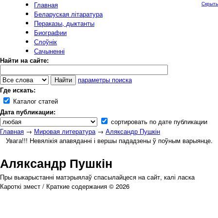
Главная
Скрыть
Беларуская літаратура
Пераказы, дыктанты
Биографии
Слоўнік
Сачыненні
Найти на сайте:
параметры поиска
Где искать:
Каталог статей
Дата публикации:
сортировать по дате публикации
Главная
→
Мировая литература
→
Аляксандр Пушкін
Увага!!! Невялікія апавяданні і вершы пададзены ў поўным варыянце.
Аляксандр Пушкін
Пры выкарыстанні матэрыялаў спасылайцеся на сайт, калі ласка
Кароткі змест / Краткие содержания © 2026