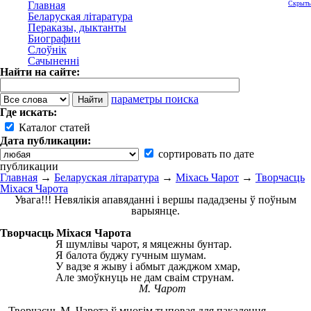
Главная
Скрыть
Беларуская літаратура
Пераказы, дыктанты
Биографии
Слоўнік
Сачыненні
Найти на сайте:
параметры поиска
Где искать:
Каталог статей
Дата публикации:
сортировать по дате
публикации
Главная
→
Беларуская літаратура
→
Міхась Чарот
→
Творчасць
Міхася Чарота
Увага!!! Невялікія апавяданні і вершы пададзены ў поўным
варыянце.
Творчасць Міхася Чарота
Я шумлівы чарот, я мяцежны бунтар.
Я балота буджу гучным шумам.
У вадзе я жыву і абмыт дажджом хмар,
Але змоўкнуць не дам сваім струнам.
М. Чарот
Творчасць М. Чарота ў многім тыповая для пакалення